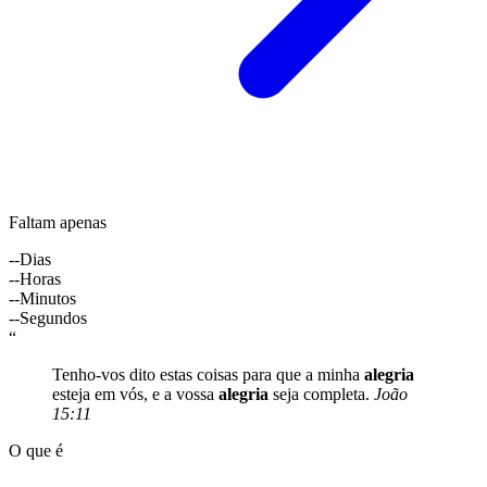
Faltam apenas
--
Dias
--
Horas
--
Minutos
--
Segundos
“
Tenho-vos dito estas coisas para que a minha
alegria
esteja em vós, e a vossa
alegria
seja completa.
João
15:11
O que é